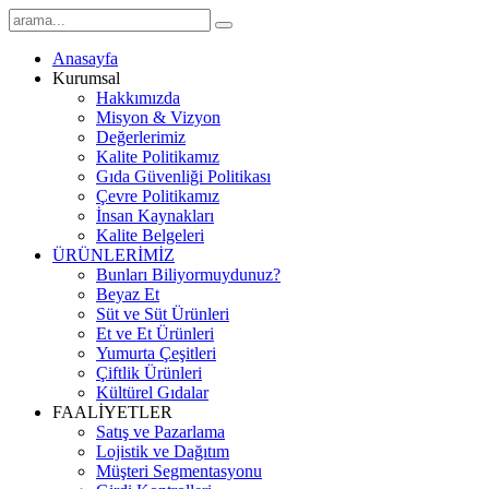
Anasayfa
Kurumsal
Hakkımızda
Misyon & Vizyon
Değerlerimiz
Kalite Politikamız
Gıda Güvenliği Politikası
Çevre Politikamız
İnsan Kaynakları
Kalite Belgeleri
ÜRÜNLERİMİZ
Bunları Biliyormuydunuz?
Beyaz Et
Süt ve Süt Ürünleri
Et ve Et Ürünleri
Yumurta Çeşitleri
Çiftlik Ürünleri
Kültürel Gıdalar
FAALİYETLER
Satış ve Pazarlama
Lojistik ve Dağıtım
Müşteri Segmentasyonu