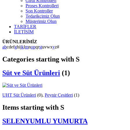
Girdi Kontrolleri
Proses Kontrolleri
Son Kontroller
Tedarikçimiz Olun
Müşterimiz Olun
TARİFLER
İLETİŞİM
ÜRÜNLERİMİZ
a
b
c
d
e
f
g
h
i
j
k
l
m
n
o
p
q
r
s
t
u
v
w
x
y
z
#
Categories starting with S
Süt ve Süt Ürünleri
(1)
UHT Süt Ürünleri
(0)
,
Peynir Çeşitleri
(1)
Items starting with S
SELENYUMLU YUMURTA