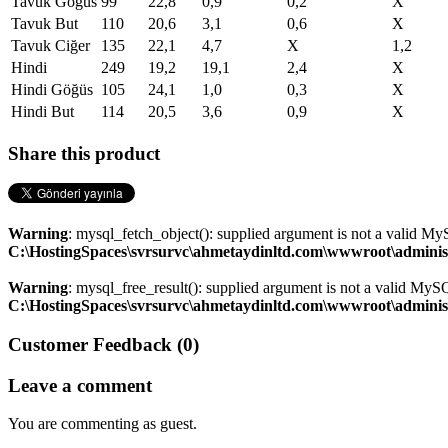
Tavuk Göğüs
99
22,8
0,9
0,2
X
Tavuk But
110
20,6
3,1
0,6
X
Tavuk Ciğer
135
22,1
4,7
X
1,2
Hindi
249
19,2
19,1
2,4
X
Hindi Göğüs
105
24,1
1,0
0,3
X
Hindi But
114
20,5
3,6
0,9
X
Share this product
Warning
: mysql_fetch_object(): supplied argument is not a valid My
C:\HostingSpaces\svrsurvc\ahmetaydinltd.com\wwwroot\adminis
Warning
: mysql_free_result(): supplied argument is not a valid MySQ
C:\HostingSpaces\svrsurvc\ahmetaydinltd.com\wwwroot\adminis
Customer Feedback (0)
Leave a comment
You are commenting as guest.