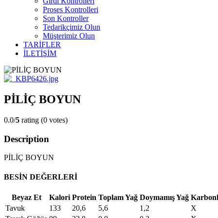
Girdi Kontrolleri
Proses Kontrolleri
Son Kontroller
Tedarikçimiz Olun
Müşterimiz Olun
TARİFLER
İLETİŞİM
PİLİÇ BOYUN
0.0/
5
rating (0 votes)
Description
PİLİÇ BOYUN
BESİN DEĞERLERİ
Beyaz Et
Kalori
Protein
Toplam Yağ
Doymamış Yağ
Karbonh
Tavuk
133
20,6
5,6
1,2
X