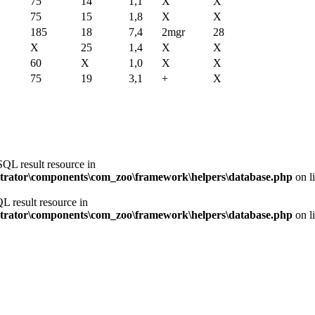
75
14
1,1
X
X
75
15
1,8
X
X
185
18
7,4
2mgr
28
X
25
1,4
X
X
60
X
1,0
X
X
75
19
3,1
+
X
SQL result resource in
trator\components\com_zoo\framework\helpers\database.php
on l
L result resource in
trator\components\com_zoo\framework\helpers\database.php
on l