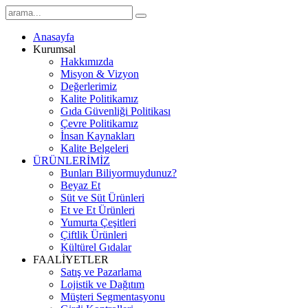
Anasayfa
Kurumsal
Hakkımızda
Misyon & Vizyon
Değerlerimiz
Kalite Politikamız
Gıda Güvenliği Politikası
Çevre Politikamız
İnsan Kaynakları
Kalite Belgeleri
ÜRÜNLERİMİZ
Bunları Biliyormuydunuz?
Beyaz Et
Süt ve Süt Ürünleri
Et ve Et Ürünleri
Yumurta Çeşitleri
Çiftlik Ürünleri
Kültürel Gıdalar
FAALİYETLER
Satış ve Pazarlama
Lojistik ve Dağıtım
Müşteri Segmentasyonu