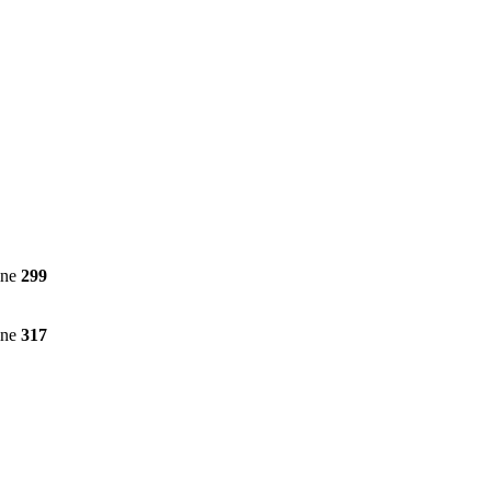
ine
299
ine
317