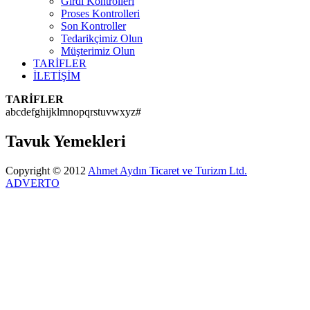
Girdi Kontrolleri
Proses Kontrolleri
Son Kontroller
Tedarikçimiz Olun
Müşterimiz Olun
TARİFLER
İLETİŞİM
TARİFLER
a
b
c
d
e
f
g
h
i
j
k
l
m
n
o
p
q
r
s
t
u
v
w
x
y
z
#
Tavuk Yemekleri
Copyright © 2012
Ahmet Aydın Ticaret ve Turizm Ltd.
ADVERTO