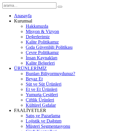
Anasayfa
Kurumsal
Hakkımızda
Misyon & Vizyon
Değerlerimiz
Kalite Politikamız
Gıda Güvenliği Politikası
Çevre Politikamız
İnsan Kaynakları
Kalite Belgeleri
ÜRÜNLERİMİZ
Bunları Biliyormuydunuz?
Beyaz Et
Süt ve Süt Ürünleri
Et ve Et Ürünleri
Yumurta Çeşitleri
Çiftlik Ürünleri
Kültürel Gıdalar
FAALİYETLER
Satış ve Pazarlama
Lojistik ve Dağıtım
Müşteri Segmentasyonu