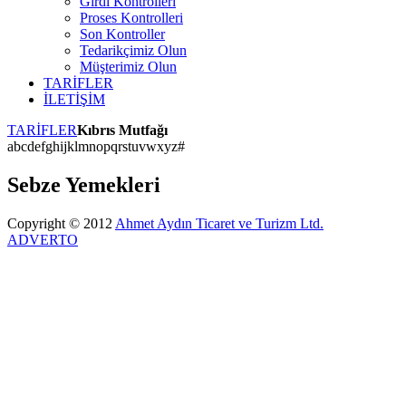
Girdi Kontrolleri
Proses Kontrolleri
Son Kontroller
Tedarikçimiz Olun
Müşterimiz Olun
TARİFLER
İLETİŞİM
TARİFLER
Kıbrıs Mutfağı
a
b
c
d
e
f
g
h
i
j
k
l
m
n
o
p
q
r
s
t
u
v
w
x
y
z
#
Sebze Yemekleri
Copyright © 2012
Ahmet Aydın Ticaret ve Turizm Ltd.
ADVERTO