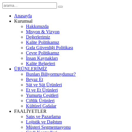
Anasayfa
Kurumsal
Hakkımızda
Misyon & Vizyon
Değerlerimiz
Kalite Politikamız
Gıda Güvenliği Politikası
Çevre Politikamız
İnsan Kaynakları
Kalite Belgeleri
ÜRÜNLERİMİZ
Bunları Biliyormuydunuz?
Beyaz Et
Süt ve Süt Ürünleri
Et ve Et Ürünleri
Yumurta Çeşitleri
Çiftlik Ürünleri
Kültürel Gıdalar
FAALİYETLER
Satış ve Pazarlama
Lojistik ve Dağıtım
Müşteri Segmentasyonu