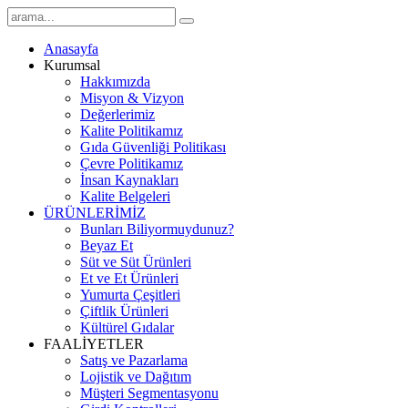
Anasayfa
Kurumsal
Hakkımızda
Misyon & Vizyon
Değerlerimiz
Kalite Politikamız
Gıda Güvenliği Politikası
Çevre Politikamız
İnsan Kaynakları
Kalite Belgeleri
ÜRÜNLERİMİZ
Bunları Biliyormuydunuz?
Beyaz Et
Süt ve Süt Ürünleri
Et ve Et Ürünleri
Yumurta Çeşitleri
Çiftlik Ürünleri
Kültürel Gıdalar
FAALİYETLER
Satış ve Pazarlama
Lojistik ve Dağıtım
Müşteri Segmentasyonu