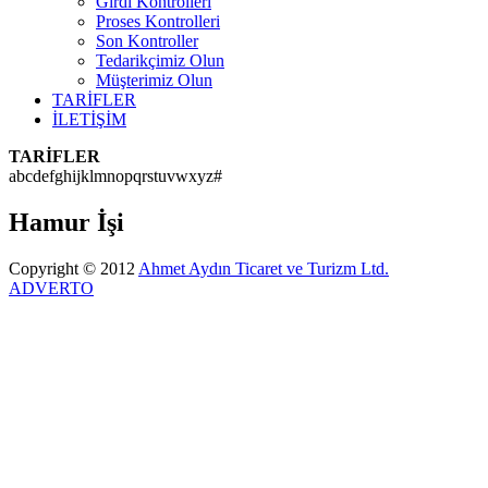
Girdi Kontrolleri
Proses Kontrolleri
Son Kontroller
Tedarikçimiz Olun
Müşterimiz Olun
TARİFLER
İLETİŞİM
TARİFLER
a
b
c
d
e
f
g
h
i
j
k
l
m
n
o
p
q
r
s
t
u
v
w
x
y
z
#
Hamur İşi
Copyright © 2012
Ahmet Aydın Ticaret ve Turizm Ltd.
ADVERTO