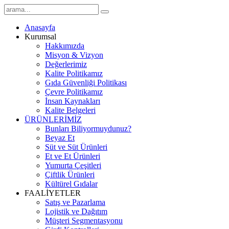
Anasayfa
Kurumsal
Hakkımızda
Misyon & Vizyon
Değerlerimiz
Kalite Politikamız
Gıda Güvenliği Politikası
Çevre Politikamız
İnsan Kaynakları
Kalite Belgeleri
ÜRÜNLERİMİZ
Bunları Biliyormuydunuz?
Beyaz Et
Süt ve Süt Ürünleri
Et ve Et Ürünleri
Yumurta Çeşitleri
Çiftlik Ürünleri
Kültürel Gıdalar
FAALİYETLER
Satış ve Pazarlama
Lojistik ve Dağıtım
Müşteri Segmentasyonu