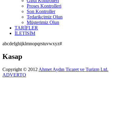
Girdi Kontrolleri
Proses Kontrolleri
Son Kontroller
Tedarikçimiz Olun
Müşterimiz Olun
TARİFLER
İLETİŞİM
a
b
c
d
e
f
g
h
i
j
k
l
m
n
o
p
q
r
s
t
u
v
w
x
y
z
#
Kasap
Copyright © 2012
Ahmet Aydın Ticaret ve Turizm Ltd.
ADVERTO